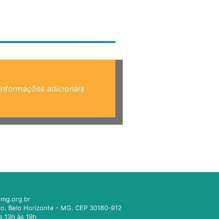
Informações adicionais
mg.org.br
tro. Belo Horizonte - MG. CEP 30180-912
s 13h às 19h