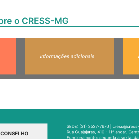
obre o CRESS-MG
Informações adicionais
SEDE: (31) 3527-7676 |
cress@cress-
Rua Guajajaras, 410 - 11º andar. Cen
O CONSELHO
Funcionamento: segunda a sexta, da