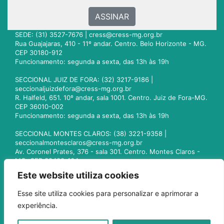
ASSINAR
SEDE: (31) 3527-7676 |
cress@cress-mg.org.br
Rua Guajajaras, 410 - 11º andar. Centro. Belo Horizonte - MG.
CEP 30180-912
Funcionamento: segunda a sexta, das 13h às 19h
SECCIONAL JUIZ DE FORA: (32) 3217-9186 |
seccionaljuizdefora@cress-mg.org.br
R. Halfeld, 651. 10º andar, sala 1001. Centro. Juiz de Fora-MG.
CEP 36010-002
Funcionamento: segunda a sexta, das 13h às 19h
SECCIONAL MONTES CLAROS: (38) 3221-9358 |
seccionalmontesclaros@cress-mg.org.br
Av. Coronel Prates, 376 - sala 301. Centro. Montes Claros -
MG. CEP 39400-104
Funcionamento: segunda a sexta, das 13h às 19h
Este website utiliza cookies
SECCIONAL UBERLÂNDIA: (34) 3236-3024 |
Esse site utiliza cookies para personalizar e aprimorar a
seccionaluberlandia@cress-mg.org.br
experiência.
Av. Afonso Pena, 547 - sala 101. Uberlândia - MG. CEP
38400-128
Funcionamento: segunda a sexta, das 13h às 19h