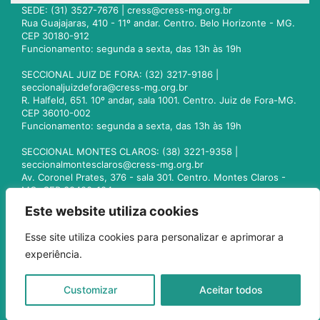
SEDE: (31) 3527-7676 |
cress@cress-mg.org.br
Rua Guajajaras, 410 - 11º andar. Centro. Belo Horizonte - MG.
CEP 30180-912
Funcionamento: segunda a sexta, das 13h às 19h
SECCIONAL JUIZ DE FORA: (32) 3217-9186 |
seccionaljuizdefora@cress-mg.org.br
R. Halfeld, 651. 10º andar, sala 1001. Centro. Juiz de Fora-MG.
CEP 36010-002
Funcionamento: segunda a sexta, das 13h às 19h
SECCIONAL MONTES CLAROS: (38) 3221-9358 |
seccionalmontesclaros@cress-mg.org.br
Av. Coronel Prates, 376 - sala 301. Centro. Montes Claros -
MG. CEP 39400-104
Funcionamento: segunda a sexta, das 13h às 19h
Este website utiliza cookies
SECCIONAL UBERLÂNDIA: (34) 3236-3024 |
Esse site utiliza cookies para personalizar e aprimorar a
seccionaluberlandia@cress-mg.org.br
experiência.
Av. Afonso Pena, 547 - sala 101. Uberlândia - MG. CEP
38400-128
Funcionamento: segunda a sexta, das 13h às 19h
Customizar
Aceitar todos