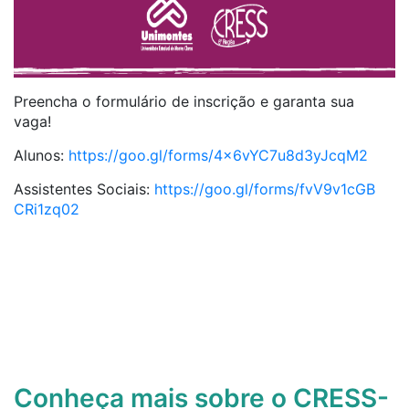
Preencha o formulário de inscrição e garanta sua
vaga!
Alunos:
https://goo.gl/forms/4x6vYC7u8
d3yJcqM2
Assistentes Sociais:
https://goo.gl/forms/fvV9v1cGB
CRi1zq02
Conheça mais sobre o CRESS-