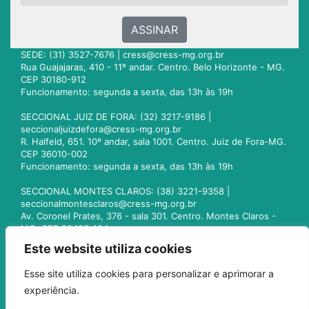
ASSINAR
SEDE: (31) 3527-7676 |
cress@cress-mg.org.br
Rua Guajajaras, 410 - 11º andar. Centro. Belo Horizonte - MG.
CEP 30180-912
Funcionamento: segunda a sexta, das 13h às 19h
SECCIONAL JUIZ DE FORA: (32) 3217-9186 |
seccionaljuizdefora@cress-mg.org.br
R. Halfeld, 651. 10º andar, sala 1001. Centro. Juiz de Fora-MG.
CEP 36010-002
Funcionamento: segunda a sexta, das 13h às 19h
SECCIONAL MONTES CLAROS: (38) 3221-9358 |
seccionalmontesclaros@cress-mg.org.br
Av. Coronel Prates, 376 - sala 301. Centro. Montes Claros -
MG. CEP 39400-104
Funcionamento: segunda a sexta, das 13h às 19h
Este website utiliza cookies
SECCIONAL UBERLÂNDIA: (34) 3236-3024 |
Esse site utiliza cookies para personalizar e aprimorar a
seccionaluberlandia@cress-mg.org.br
experiência.
Av. Afonso Pena, 547 - sala 101. Uberlândia - MG. CEP
38400-128