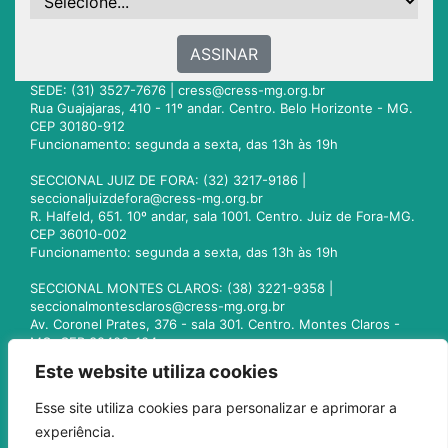
ASSINAR
SEDE: (31) 3527-7676 |
cress@cress-mg.org.br
Rua Guajajaras, 410 - 11º andar. Centro. Belo Horizonte - MG.
CEP 30180-912
Funcionamento: segunda a sexta, das 13h às 19h
SECCIONAL JUIZ DE FORA: (32) 3217-9186 |
seccionaljuizdefora@cress-mg.org.br
R. Halfeld, 651. 10º andar, sala 1001. Centro. Juiz de Fora-MG.
CEP 36010-002
Funcionamento: segunda a sexta, das 13h às 19h
SECCIONAL MONTES CLAROS: (38) 3221-9358 |
seccionalmontesclaros@cress-mg.org.br
Av. Coronel Prates, 376 - sala 301. Centro. Montes Claros -
MG. CEP 39400-104
Funcionamento: segunda a sexta, das 13h às 19h
Este website utiliza cookies
SECCIONAL UBERLÂNDIA: (34) 3236-3024 |
Esse site utiliza cookies para personalizar e aprimorar a
seccionaluberlandia@cress-mg.org.br
experiência.
Av. Afonso Pena, 547 - sala 101. Uberlândia - MG. CEP