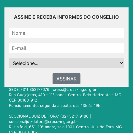
ASSINE E RECEBA INFORMES DO CONSELHO
ASSINAR
SEDE: (31) 3527-7676 |
cress@cress-mg.org.br
Rua Guajajaras, 410 - 11º andar. Centro. Belo Horizonte - MG.
CEP 30180-912
Funcionamento: segunda a sexta, das 13h às 19h
SECCIONAL JUIZ DE FORA: (32) 3217-9186 |
seccionaljuizdefora@cress-mg.org.br
R. Halfeld, 651. 10º andar, sala 1001. Centro. Juiz de Fora-MG.
CEP 36010-002