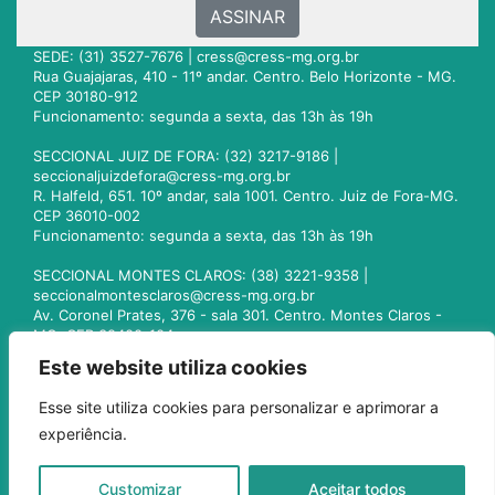
ASSINAR
SEDE: (31) 3527-7676 |
cress@cress-mg.org.br
Rua Guajajaras, 410 - 11º andar. Centro. Belo Horizonte - MG.
CEP 30180-912
Funcionamento: segunda a sexta, das 13h às 19h
SECCIONAL JUIZ DE FORA: (32) 3217-9186 |
seccionaljuizdefora@cress-mg.org.br
R. Halfeld, 651. 10º andar, sala 1001. Centro. Juiz de Fora-MG.
CEP 36010-002
Funcionamento: segunda a sexta, das 13h às 19h
SECCIONAL MONTES CLAROS: (38) 3221-9358 |
seccionalmontesclaros@cress-mg.org.br
Av. Coronel Prates, 376 - sala 301. Centro. Montes Claros -
MG. CEP 39400-104
Funcionamento: segunda a sexta, das 13h às 19h
Este website utiliza cookies
SECCIONAL UBERLÂNDIA: (34) 3236-3024 |
Esse site utiliza cookies para personalizar e aprimorar a
seccionaluberlandia@cress-mg.org.br
experiência.
Av. Afonso Pena, 547 - sala 101. Uberlândia - MG. CEP
38400-128
Funcionamento: segunda a sexta, das 13h às 19h
Customizar
Aceitar todos