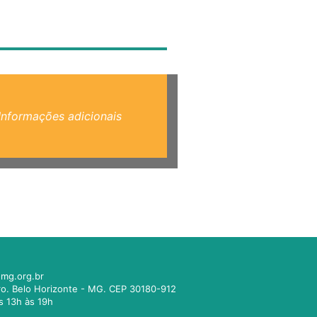
Informações adicionais
mg.org.br
tro. Belo Horizonte - MG. CEP 30180-912
s 13h às 19h