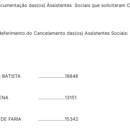
 documentação das(os) Assistentes Sociais que solicitaram
o deferimento do Cancelamento das(os) Assistentes Socia
 BATISTA
…………………
18846
SENA
…………………
13151
DE FARIA
…………………
15342