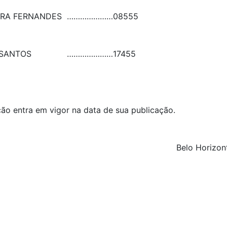
EIRA FERNANDES
…………………
08555
 SANTOS
…………………
17455
ução entra em vigor na data de sua publicação.
Belo Horizon