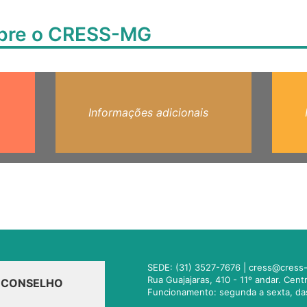
obre o CRESS-MG
Informações adicionais
SEDE: (31) 3527-7676 |
cress@cress-
Rua Guajajaras, 410 - 11º andar. Cen
O CONSELHO
Funcionamento: segunda a sexta, da