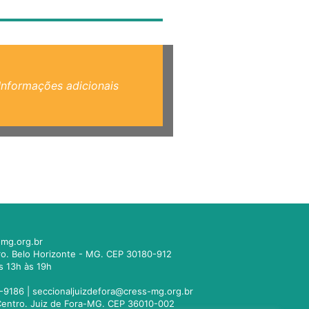
Informações adicionais
mg.org.br
tro. Belo Horizonte - MG. CEP 30180-912
s 13h às 19h
-9186 |
seccionaljuizdefora@cress-mg.org.br
1. Centro. Juiz de Fora-MG. CEP 36010-002