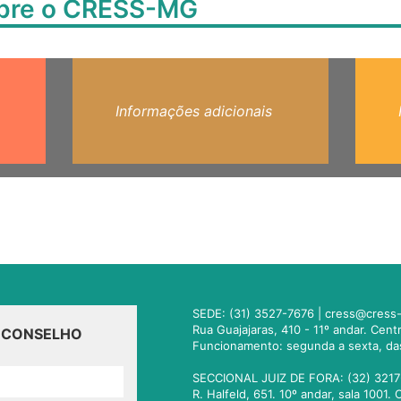
obre o CRESS-MG
Informações adicionais
SEDE: (31) 3527-7676 |
cress@cress-
Rua Guajajaras, 410 - 11º andar. Cen
O CONSELHO
Funcionamento: segunda a sexta, da
SECCIONAL JUIZ DE FORA: (32) 3217
R. Halfeld, 651. 10º andar, sala 100