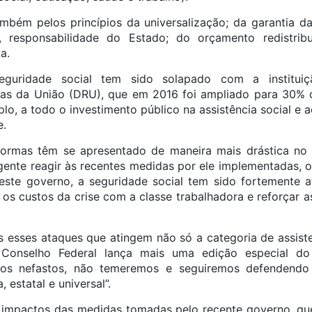
bém pelos princípios da universalização; da garantia da
, responsabilidade do Estado; do orçamento redistrib
a.
eguridade social tem sido solapado com a institu
as da União (DRU), que em 2016 foi ampliado para 30% d
plo, a todo o investimento público na assistência social e
e.
formas têm se apresentado de maneira mais drástica no 
urgente reagir às recentes medidas por ele implementadas, 
este governo, a seguridade social tem sido fortemente a
r os custos da crise com a classe trabalhadora e reforçar 
 esses ataques que atingem não só a categoria de assiste
o Conselho Federal lança mais uma edição especial d
mpos nefastos, não temeremos e seguiremos defendend
 estatal e universal”.
 impactos das medidas tomadas pelo recente governo, qu