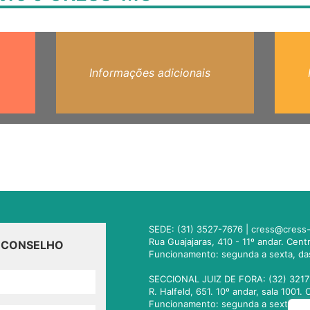
Informações adicionais
SEDE: (31) 3527-7676 |
cress@cress-
Rua Guajajaras, 410 - 11º andar. Cen
O CONSELHO
Funcionamento: segunda a sexta, da
SECCIONAL JUIZ DE FORA: (32) 3217
R. Halfeld, 651. 10º andar, sala 100
Funcionamento: segunda a sexta, da