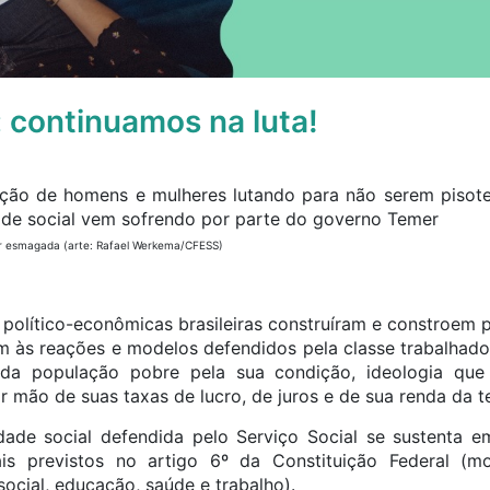
 continuamos na luta!
ser esmagada (arte: Rafael Werkema/CFESS)
s político-econômicas brasileiras construíram e constroem
m às reações e modelos defendidos pela classe trabalhador
 da população pobre pela sua condição, ideologia que
ir mão de suas taxas de lucro, de juros e de sua renda da te
ade social defendida pelo Serviço Social se sustenta 
ais previstos no artigo 6º da Constituição Federal (mor
social, educação, saúde e trabalho).