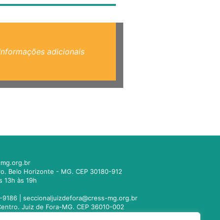
Informações adicionais
mg.org.br
tro. Belo Horizonte - MG. CEP 30180-912
s 13h às 19h
-9186 |
seccionaljuizdefora@cress-mg.org.br
1. Centro. Juiz de Fora-MG. CEP 36010-002
s 13h às 19h