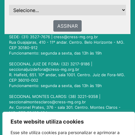
ASSINAR
SEDE: (31) 3527-7676 |
cress@cress-mg.org.br
Rua Guajajaras, 410 - 11º andar. Centro. Belo Horizonte - MG.
CEP 30180-912
Funcionamento: segunda a sexta, das 13h às 19h
SECCIONAL JUIZ DE FORA: (32) 3217-9186 |
seccionaljuizdefora@cress-mg.org.br
R. Halfeld, 651. 10º andar, sala 1001. Centro. Juiz de Fora-MG.
CEP 36010-002
Funcionamento: segunda a sexta, das 13h às 19h
SECCIONAL MONTES CLAROS: (38) 3221-9358 |
seccionalmontesclaros@cress-mg.org.br
Av. Coronel Prates, 376 - sala 301. Centro. Montes Claros -
MG. CEP 39400-104
Funcionamento: segunda a sexta, das 13h às 19h
Este website utiliza cookies
SECCIONAL UBERLÂNDIA: (34) 3236-3024 |
Esse site utiliza cookies para personalizar e aprimorar a
seccionaluberlandia@cress-mg.org.br