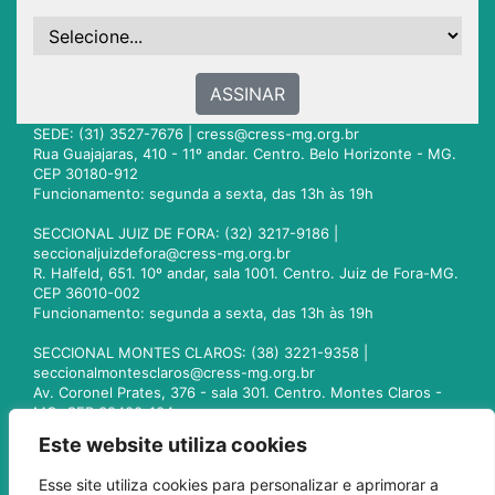
ASSINAR
SEDE: (31) 3527-7676 |
cress@cress-mg.org.br
Rua Guajajaras, 410 - 11º andar. Centro. Belo Horizonte - MG.
CEP 30180-912
Funcionamento: segunda a sexta, das 13h às 19h
SECCIONAL JUIZ DE FORA: (32) 3217-9186 |
seccionaljuizdefora@cress-mg.org.br
R. Halfeld, 651. 10º andar, sala 1001. Centro. Juiz de Fora-MG.
CEP 36010-002
Funcionamento: segunda a sexta, das 13h às 19h
SECCIONAL MONTES CLAROS: (38) 3221-9358 |
seccionalmontesclaros@cress-mg.org.br
Av. Coronel Prates, 376 - sala 301. Centro. Montes Claros -
MG. CEP 39400-104
Funcionamento: segunda a sexta, das 13h às 19h
Este website utiliza cookies
SECCIONAL UBERLÂNDIA: (34) 3236-3024 |
Esse site utiliza cookies para personalizar e aprimorar a
seccionaluberlandia@cress-mg.org.br