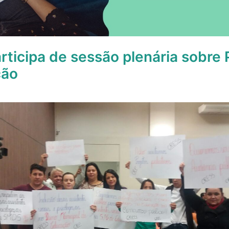
icipa de sessão plenária sobre P
ção