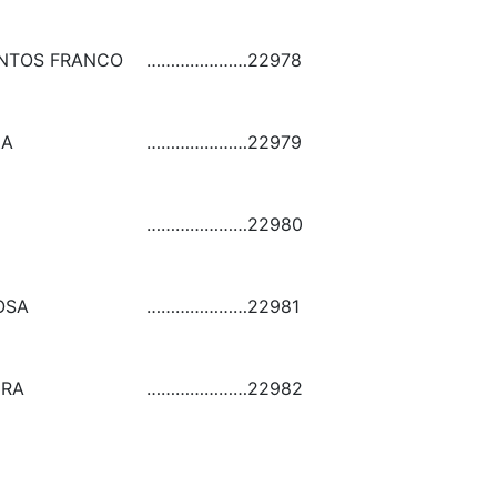
ANTOS FRANCO
…………………
22978
ZA
…………………
22979
…………………
22980
OSA
…………………
22981
IRA
…………………
22982