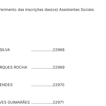
ferimento das Inscrições das(os) Assistentes Sociais:
SILVA
…………………
22968
ARQUES ROCHA
…………………
22969
MENDES
…………………
22970
LVES GUIMARÃES
…………………
22971