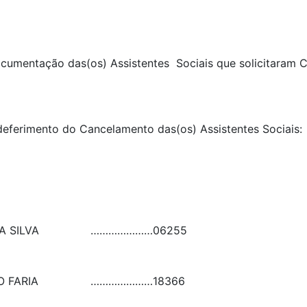
 documentação das(os) Assistentes Sociais que solicitaram
o deferimento do Cancelamento das(os) Assistentes Socia
 SILVA
…………………
06255
 FARIA
…………………
18366