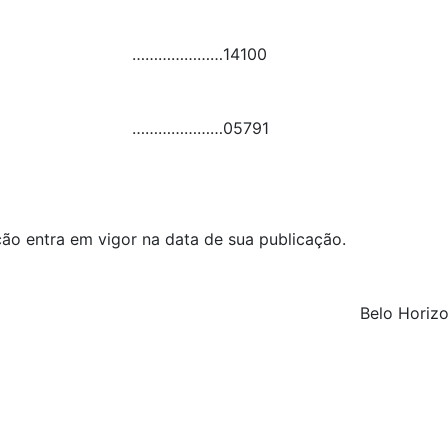
…………………
14100
…………………
05791
ução entra em vigor na data de sua publicação.
Belo Horizo