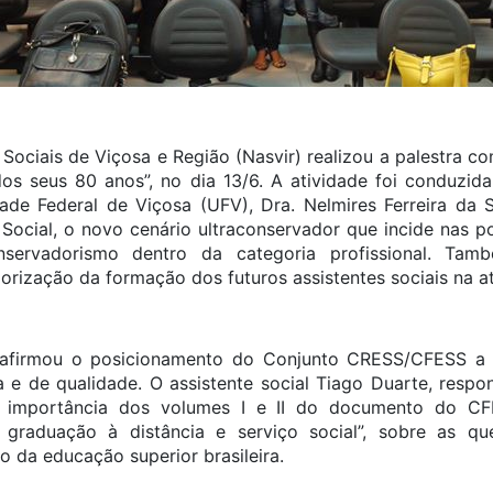
Sociais de Viçosa e Região (Nasvir) realizou a palestra c
dos seus 80 anos”, no dia 13/6. A atividade foi conduzida 
ade Federal de Viçosa (UFV), Dra. Nelmires Ferreira da S
ocial, o novo cenário ultraconservador que incide nas polí
servadorismo dentro da categoria profissional. Ta
rização da formação dos futuros assistentes sociais na atu
reafirmou o posicionamento do Conjunto CRESS/CFESS a
ica e de qualidade. O assistente social Tiago Duarte, res
 importância dos volumes I e II do documento do CFE
e graduação à distância e serviço social”, sobre as 
 da educação superior brasileira.