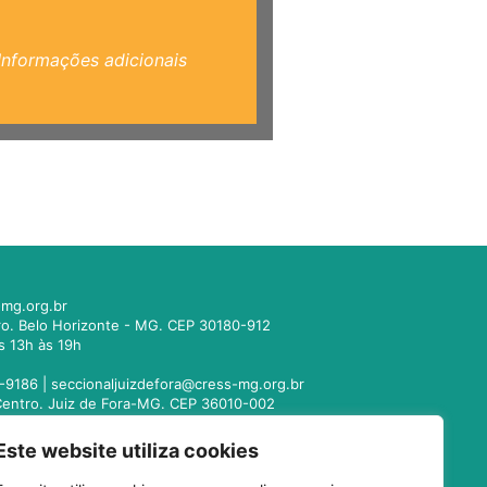
Informações adicionais
mg.org.br
tro. Belo Horizonte - MG. CEP 30180-912
s 13h às 19h
-9186 |
seccionaljuizdefora@cress-mg.org.br
1. Centro. Juiz de Fora-MG. CEP 36010-002
s 13h às 19h
Este website utiliza cookies
221-9358 |
seccionalmontesclaros@cress-