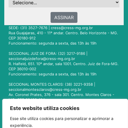
ASSINAR
SEDE: (31) 3527-7676 |
cress@cress-mg.org.br
Rua Guajajaras, 410 - 11º andar. Centro. Belo Horizonte - MG.
CEP 30180-912
Funcionamento: segunda a sexta, das 13h às 19h
SECCIONAL JUIZ DE FORA: (32) 3217-9186 |
seccionaljuizdefora@cress-mg.org.br
R. Halfeld, 651. 10º andar, sala 1001. Centro. Juiz de Fora-MG.
CEP 36010-002
Funcionamento: segunda a sexta, das 13h às 19h
SECCIONAL MONTES CLAROS: (38) 3221-9358 |
seccionalmontesclaros@cress-mg.org.br
Av. Coronel Prates, 376 - sala 301. Centro. Montes Claros -
MG. CEP 39400-104
Funcionamento: segunda a sexta, das 13h às 19h
Este website utiliza cookies
SECCIONAL UBERLÂNDIA: (34) 3236-3024 |
Esse site utiliza cookies para personalizar e aprimorar a
seccionaluberlandia@cress-mg.org.br
experiência.
Av. Afonso Pena, 547 - sala 101. Uberlândia - MG. CEP