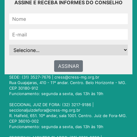
ASSINE E RECEBA INFORMES DO CONSELHO
ASSINAR
SEDE: (31) 3527-7676 |
cress@cress-mg.org.br
Rua Guajajaras, 410 - 11º andar. Centro. Belo Horizonte - MG.
CEP 30180-912
Funcionamento: segunda a sexta, das 13h às 19h
SECCIONAL JUIZ DE FORA: (32) 3217-9186 |
seccionaljuizdefora@cress-mg.org.br
R. Halfeld, 651. 10º andar, sala 1001. Centro. Juiz de Fora-MG.
CEP 36010-002
Funcionamento: segunda a sexta, das 13h às 19h