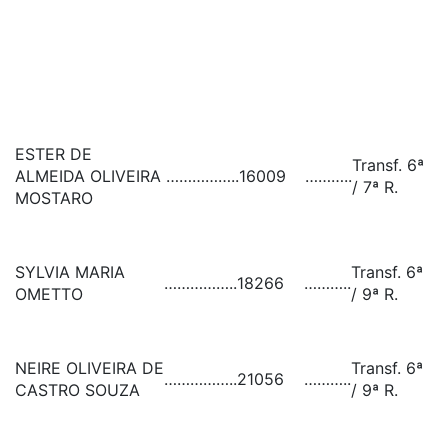
ESTER DE
Transf. 6ª
ALMEIDA OLIVEIRA
……………..
16009
………..
/ 7ª R.
MOSTARO
SYLVIA MARIA
Transf. 6ª
……………..
18266
………..
OMETTO
/ 9ª R.
NEIRE OLIVEIRA DE
Transf. 6ª
……………..
21056
………..
CASTRO SOUZA
/ 9ª R.