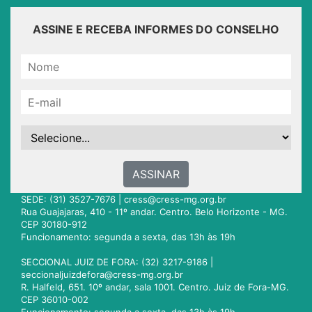
ASSINE E RECEBA INFORMES DO CONSELHO
ASSINAR
SEDE: (31) 3527-7676 |
cress@cress-mg.org.br
Rua Guajajaras, 410 - 11º andar. Centro. Belo Horizonte - MG.
CEP 30180-912
Funcionamento: segunda a sexta, das 13h às 19h
SECCIONAL JUIZ DE FORA: (32) 3217-9186 |
seccionaljuizdefora@cress-mg.org.br
R. Halfeld, 651. 10º andar, sala 1001. Centro. Juiz de Fora-MG.
CEP 36010-002