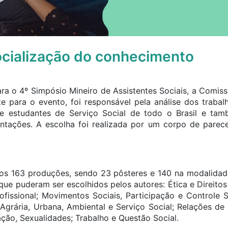
ocialização do conhecimento
ra o 4º Simpósio Mineiro de Assistentes Sociais, a Comissã
nte para o evento, foi responsável pela análise dos trabal
s e estudantes de Serviço Social de todo o Brasil e ta
ntações. A escolha foi realizada por um corpo de parec
os 163 produções, sendo 23 pôsteres e 140 na modalidad
 que puderam ser escolhidos pelos autores: Ética e Direit
fissional; Movimentos Sociais, Participação e Controle Soc
 Agrária, Urbana, Ambiental e Serviço Social; Relações d
ação, Sexualidades; Trabalho e Questão Social.