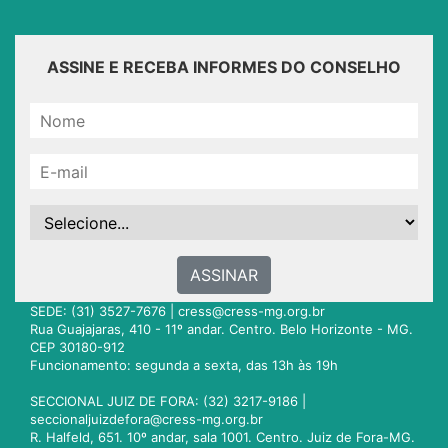
ASSINE E RECEBA INFORMES DO CONSELHO
ASSINAR
SEDE: (31) 3527-7676 |
cress@cress-mg.org.br
Rua Guajajaras, 410 - 11º andar. Centro. Belo Horizonte - MG.
CEP 30180-912
Funcionamento: segunda a sexta, das 13h às 19h
SECCIONAL JUIZ DE FORA: (32) 3217-9186 |
seccionaljuizdefora@cress-mg.org.br
R. Halfeld, 651. 10º andar, sala 1001. Centro. Juiz de Fora-MG.