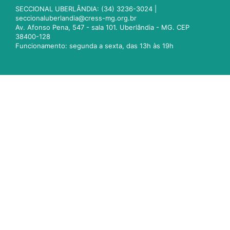
SECCIONAL UBERLÂNDIA: (34) 3236-3024 |
seccionaluberlandia@cress-mg.org.br
Av. Afonso Pena, 547 - sala 101. Uberlândia - MG. CEP
38400-128
Funcionamento: segunda a sexta, das 13h às 19h