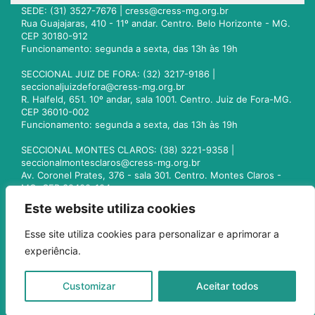
SEDE: (31) 3527-7676 |
cress@cress-mg.org.br
Rua Guajajaras, 410 - 11º andar. Centro. Belo Horizonte - MG.
CEP 30180-912
Funcionamento: segunda a sexta, das 13h às 19h
SECCIONAL JUIZ DE FORA: (32) 3217-9186 |
seccionaljuizdefora@cress-mg.org.br
R. Halfeld, 651. 10º andar, sala 1001. Centro. Juiz de Fora-MG.
CEP 36010-002
Funcionamento: segunda a sexta, das 13h às 19h
SECCIONAL MONTES CLAROS: (38) 3221-9358 |
seccionalmontesclaros@cress-mg.org.br
Av. Coronel Prates, 376 - sala 301. Centro. Montes Claros -
MG. CEP 39400-104
Funcionamento: segunda a sexta, das 13h às 19h
Este website utiliza cookies
SECCIONAL UBERLÂNDIA: (34) 3236-3024 |
Esse site utiliza cookies para personalizar e aprimorar a
seccionaluberlandia@cress-mg.org.br
experiência.
Av. Afonso Pena, 547 - sala 101. Uberlândia - MG. CEP
38400-128
Funcionamento: segunda a sexta, das 13h às 19h
Customizar
Aceitar todos