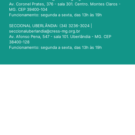
Av. Coronel Prates, 376 - sala 301. Centro. Montes Claros -
MG. CEP 39400-104
Funcionamento: segunda a sexta, das 13h às 19h
SECCIONAL UBERLÂNDIA: (34) 3236-3024 |
seccionaluberlandia@cress-mg.org.br
Av. Afonso Pena, 547 - sala 101. Uberlândia - MG. CEP
38400-128
Funcionamento: segunda a sexta, das 13h às 19h