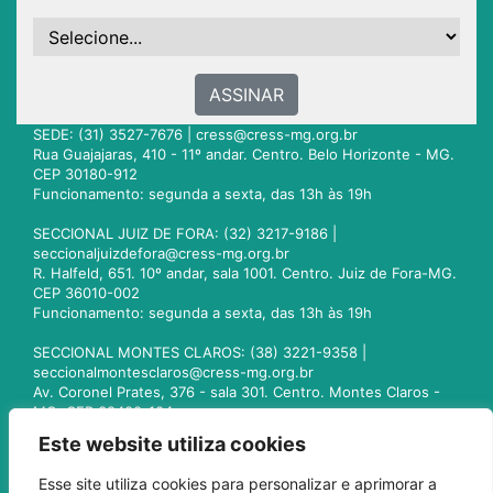
ASSINAR
SEDE: (31) 3527-7676 |
cress@cress-mg.org.br
Rua Guajajaras, 410 - 11º andar. Centro. Belo Horizonte - MG.
CEP 30180-912
Funcionamento: segunda a sexta, das 13h às 19h
SECCIONAL JUIZ DE FORA: (32) 3217-9186 |
seccionaljuizdefora@cress-mg.org.br
R. Halfeld, 651. 10º andar, sala 1001. Centro. Juiz de Fora-MG.
CEP 36010-002
Funcionamento: segunda a sexta, das 13h às 19h
SECCIONAL MONTES CLAROS: (38) 3221-9358 |
seccionalmontesclaros@cress-mg.org.br
Av. Coronel Prates, 376 - sala 301. Centro. Montes Claros -
MG. CEP 39400-104
Funcionamento: segunda a sexta, das 13h às 19h
Este website utiliza cookies
SECCIONAL UBERLÂNDIA: (34) 3236-3024 |
Esse site utiliza cookies para personalizar e aprimorar a
seccionaluberlandia@cress-mg.org.br