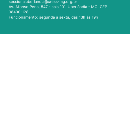
seccionaluberlandia@cress-mg.org.br
Av. Afonso Pena, 547 - sala 101. Uberlândia - MG. CEP
38400-128
Funcionamento: segunda a sexta, das 13h às 19h