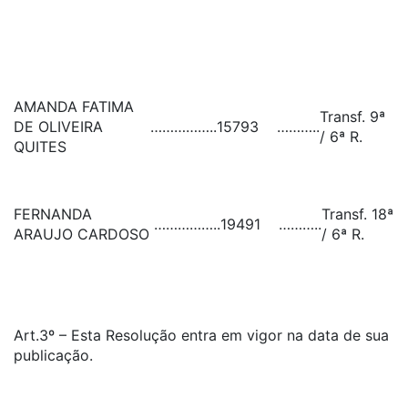
AMANDA FATIMA
Transf. 9ª
DE OLIVEIRA
……………..
15793
………..
/ 6ª R.
QUITES
FERNANDA
Transf. 18ª
……………..
19491
………..
ARAUJO CARDOSO
/ 6ª R.
Art.3º – Esta Resolução entra em vigor na data de sua
publicação.