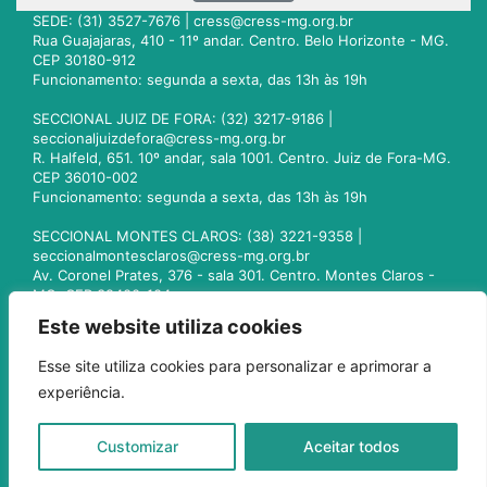
SEDE: (31) 3527-7676 |
cress@cress-mg.org.br
Rua Guajajaras, 410 - 11º andar. Centro. Belo Horizonte - MG.
CEP 30180-912
Funcionamento: segunda a sexta, das 13h às 19h
SECCIONAL JUIZ DE FORA: (32) 3217-9186 |
seccionaljuizdefora@cress-mg.org.br
R. Halfeld, 651. 10º andar, sala 1001. Centro. Juiz de Fora-MG.
CEP 36010-002
Funcionamento: segunda a sexta, das 13h às 19h
SECCIONAL MONTES CLAROS: (38) 3221-9358 |
seccionalmontesclaros@cress-mg.org.br
Av. Coronel Prates, 376 - sala 301. Centro. Montes Claros -
MG. CEP 39400-104
Funcionamento: segunda a sexta, das 13h às 19h
Este website utiliza cookies
SECCIONAL UBERLÂNDIA: (34) 3236-3024 |
Esse site utiliza cookies para personalizar e aprimorar a
seccionaluberlandia@cress-mg.org.br
experiência.
Av. Afonso Pena, 547 - sala 101. Uberlândia - MG. CEP
38400-128
Funcionamento: segunda a sexta, das 13h às 19h
Customizar
Aceitar todos