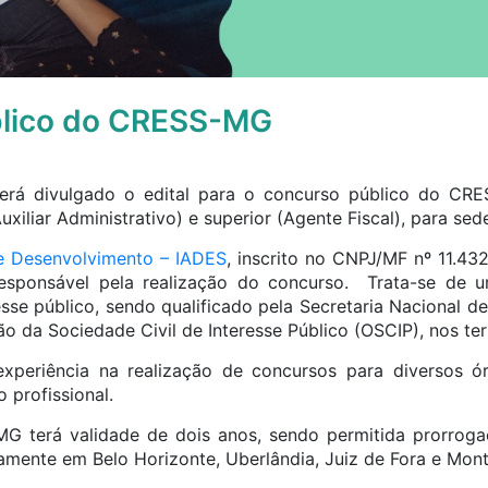
lico do CRESS-MG
será divulgado o edital para o concurso público do CR
xiliar Administrativo) e superior (Agente Fiscal), para sed
de Desenvolvimento – IADES
, inscrito no CNPJ/MF nº 11.4
 responsável pela realização do concurso. Trata-se de u
resse público, sendo qualificado pela Secretaria Nacional de
o da Sociedade Civil de Interesse Público (OSCIP), nos te
xperiência na realização de concursos para diversos órg
 profissional.
 terá validade de dois anos, sendo permitida prorrogaç
amente em Belo Horizonte, Uberlândia, Juiz de Fora e Mont