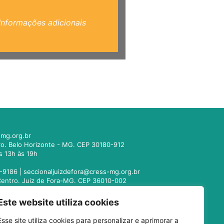
Informações adicionais
mg.org.br
tro. Belo Horizonte - MG. CEP 30180-912
s 13h às 19h
-9186 |
seccionaljuizdefora@cress-mg.org.br
1. Centro. Juiz de Fora-MG. CEP 36010-002
s 13h às 19h
Este website utiliza cookies
221-9358 |
seccionalmontesclaros@cress-
Esse site utiliza cookies para personalizar e aprimorar a