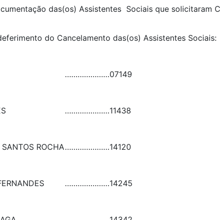
 documentação das(os) Assistentes Sociais que solicitaram
o deferimento do Cancelamento das(os) Assistentes Socia
…………………
07149
ES
…………………
11438
S SANTOS ROCHA
…………………
14120
 FERNANDES
…………………
14245
RAGA
…………………
14342