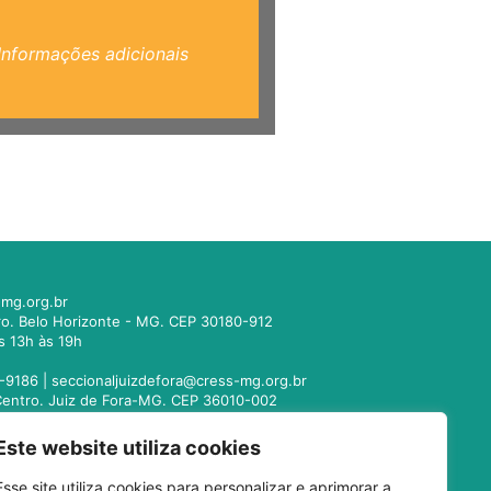
Informações adicionais
mg.org.br
tro. Belo Horizonte - MG. CEP 30180-912
s 13h às 19h
-9186 |
seccionaljuizdefora@cress-mg.org.br
1. Centro. Juiz de Fora-MG. CEP 36010-002
s 13h às 19h
Este website utiliza cookies
221-9358 |
seccionalmontesclaros@cress-
Esse site utiliza cookies para personalizar e aprimorar a