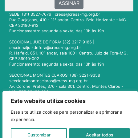
ASSINAR
SEDE: (31) 3527-7676 |
cress@cress-mg.org.br
Rua Guajajaras, 410 - 11º andar. Centro. Belo Horizonte - MG.
CEP 30180-912
Funcionamento: segunda a sexta, das 13h às 19h
SECCIONAL JUIZ DE FORA: (32) 3217-9186 |
seccionaljuizdefora@cress-mg.org.br
R. Halfeld, 651. 10º andar, sala 1001. Centro. Juiz de Fora-MG.
CEP 36010-002
Funcionamento: segunda a sexta, das 13h às 19h
SECCIONAL MONTES CLAROS: (38) 3221-9358 |
seccionalmontesclaros@cress-mg.org.br
Av. Coronel Prates, 376 - sala 301. Centro. Montes Claros -
MG. CEP 39400-104
Funcionamento: segunda a sexta, das 13h às 19h
Este website utiliza cookies
SECCIONAL UBERLÂNDIA: (34) 3236-3024 |
Esse site utiliza cookies para personalizar e aprimorar a
seccionaluberlandia@cress-mg.org.br
experiência.
Av. Afonso Pena, 547 - sala 101. Uberlândia - MG. CEP
38400-128
Funcionamento: segunda a sexta, das 13h às 19h
Customizar
Aceitar todos