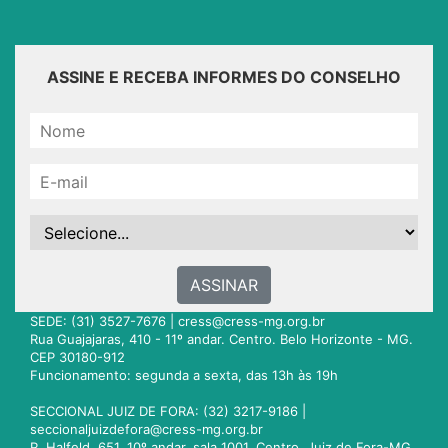
ASSINE E RECEBA INFORMES DO CONSELHO
ASSINAR
SEDE: (31) 3527-7676 |
cress@cress-mg.org.br
Rua Guajajaras, 410 - 11º andar. Centro. Belo Horizonte - MG.
CEP 30180-912
Funcionamento: segunda a sexta, das 13h às 19h
SECCIONAL JUIZ DE FORA: (32) 3217-9186 |
seccionaljuizdefora@cress-mg.org.br
R. Halfeld, 651. 10º andar, sala 1001. Centro. Juiz de Fora-MG.