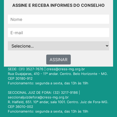
ASSINE E RECEBA INFORMES DO CONSELHO
ASSINAR
SEDE: (31) 3527-7676 |
cress@cress-mg.org.br
Rua Guajajaras, 410 - 11º andar. Centro. Belo Horizonte - MG.
CEP 30180-912
Funcionamento: segunda a sexta, das 13h às 19h
SECCIONAL JUIZ DE FORA: (32) 3217-9186 |
seccionaljuizdefora@cress-mg.org.br
R. Halfeld, 651. 10º andar, sala 1001. Centro. Juiz de Fora-MG.
CEP 36010-002
Funcionamento: segunda a sexta, das 13h às 19h