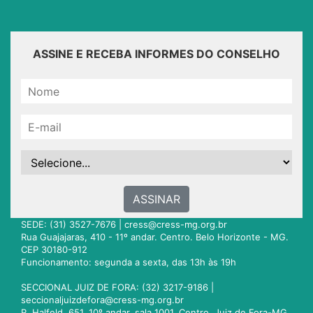
ASSINE E RECEBA INFORMES DO CONSELHO
ASSINAR
SEDE: (31) 3527-7676 |
cress@cress-mg.org.br
Rua Guajajaras, 410 - 11º andar. Centro. Belo Horizonte - MG.
CEP 30180-912
Funcionamento: segunda a sexta, das 13h às 19h
SECCIONAL JUIZ DE FORA: (32) 3217-9186 |
seccionaljuizdefora@cress-mg.org.br
R. Halfeld, 651. 10º andar, sala 1001. Centro. Juiz de Fora-MG.