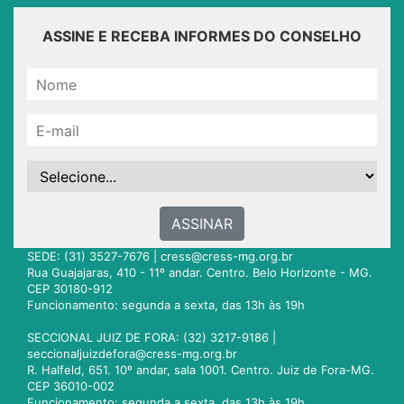
ASSINE E RECEBA INFORMES DO CONSELHO
ASSINAR
SEDE: (31) 3527-7676 |
cress@cress-mg.org.br
Rua Guajajaras, 410 - 11º andar. Centro. Belo Horizonte - MG.
CEP 30180-912
Funcionamento: segunda a sexta, das 13h às 19h
SECCIONAL JUIZ DE FORA: (32) 3217-9186 |
seccionaljuizdefora@cress-mg.org.br
R. Halfeld, 651. 10º andar, sala 1001. Centro. Juiz de Fora-MG.
CEP 36010-002
Funcionamento: segunda a sexta, das 13h às 19h