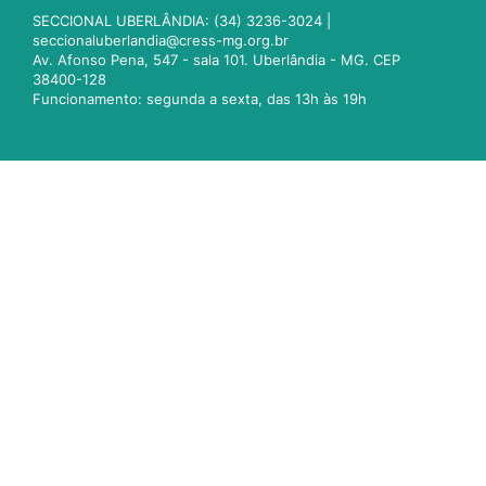
SECCIONAL UBERLÂNDIA: (34) 3236-3024 |
seccionaluberlandia@cress-mg.org.br
Av. Afonso Pena, 547 - sala 101. Uberlândia - MG. CEP
38400-128
Funcionamento: segunda a sexta, das 13h às 19h