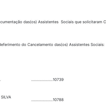
 documentação das(os) Assistentes Sociais que solicitaram
o deferimento do Cancelamento das(os) Assistentes Socia
A
…………………
10739
 SILVA
…………………
10788