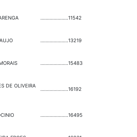
VARENGA
…………………
11542
RAUJO
…………………
13219
 MORAIS
…………………
15483
S DE OLIVEIRA
…………………
16192
OCINIO
…………………
16495