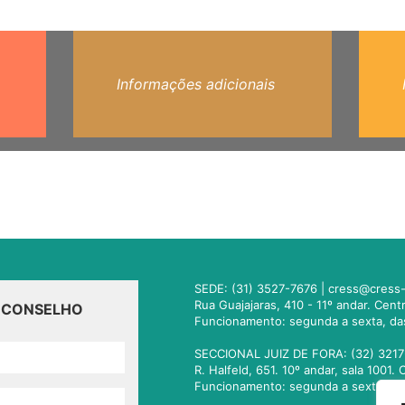
Informações adicionais
SEDE: (31) 3527-7676 |
cress@cress-
Rua Guajajaras, 410 - 11º andar. Cen
O CONSELHO
Funcionamento: segunda a sexta, da
SECCIONAL JUIZ DE FORA: (32) 3217
R. Halfeld, 651. 10º andar, sala 100
Funcionamento: segunda a sexta, da