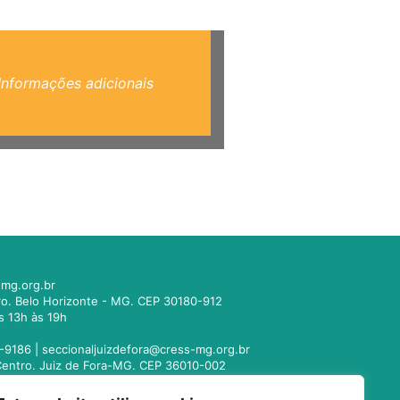
Informações adicionais
mg.org.br
tro. Belo Horizonte - MG. CEP 30180-912
s 13h às 19h
-9186 |
seccionaljuizdefora@cress-mg.org.br
1. Centro. Juiz de Fora-MG. CEP 36010-002
s 13h às 19h