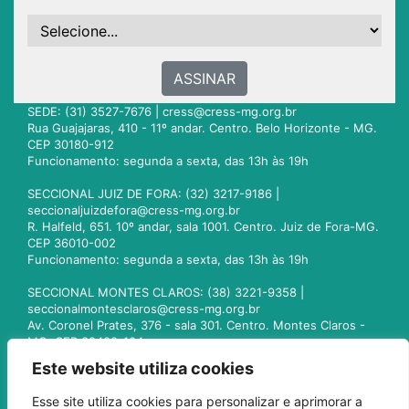
ASSINAR
SEDE: (31) 3527-7676 |
cress@cress-mg.org.br
Rua Guajajaras, 410 - 11º andar. Centro. Belo Horizonte - MG.
CEP 30180-912
Funcionamento: segunda a sexta, das 13h às 19h
SECCIONAL JUIZ DE FORA: (32) 3217-9186 |
seccionaljuizdefora@cress-mg.org.br
R. Halfeld, 651. 10º andar, sala 1001. Centro. Juiz de Fora-MG.
CEP 36010-002
Funcionamento: segunda a sexta, das 13h às 19h
SECCIONAL MONTES CLAROS: (38) 3221-9358 |
seccionalmontesclaros@cress-mg.org.br
Av. Coronel Prates, 376 - sala 301. Centro. Montes Claros -
MG. CEP 39400-104
Funcionamento: segunda a sexta, das 13h às 19h
Este website utiliza cookies
SECCIONAL UBERLÂNDIA: (34) 3236-3024 |
Esse site utiliza cookies para personalizar e aprimorar a
seccionaluberlandia@cress-mg.org.br