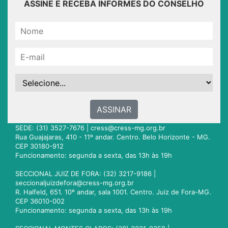
ASSINE E RECEBA INFORMES DO CONSELHO
ASSINAR
SEDE: (31) 3527-7676 |
cress@cress-mg.org.br
Rua Guajajaras, 410 - 11º andar. Centro. Belo Horizonte - MG.
CEP 30180-912
Funcionamento: segunda a sexta, das 13h às 19h
SECCIONAL JUIZ DE FORA: (32) 3217-9186 |
seccionaljuizdefora@cress-mg.org.br
R. Halfeld, 651. 10º andar, sala 1001. Centro. Juiz de Fora-MG.
CEP 36010-002
Funcionamento: segunda a sexta, das 13h às 19h