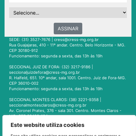
ASSINAR
SEDE: (31) 3527-7676 |
cress@cress-mg.org.br
Rua Guajajaras, 410 - 11º andar. Centro. Belo Horizonte - MG.
CEP 30180-912
Funcionamento: segunda a sexta, das 13h às 19h
SECCIONAL JUIZ DE FORA: (32) 3217-9186 |
seccionaljuizdefora@cress-mg.org.br
R. Halfeld, 651. 10º andar, sala 1001. Centro. Juiz de Fora-MG.
CEP 36010-002
Funcionamento: segunda a sexta, das 13h às 19h
SECCIONAL MONTES CLAROS: (38) 3221-9358 |
seccionalmontesclaros@cress-mg.org.br
Av. Coronel Prates, 376 - sala 301. Centro. Montes Claros -
MG. CEP 39400-104
Funcionamento: segunda a sexta, das 13h às 19h
Este website utiliza cookies
SECCIONAL UBERLÂNDIA: (34) 3236-3024 |
Esse site utiliza cookies para personalizar e aprimorar a