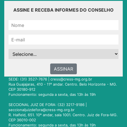
ASSINE E RECEBA INFORMES DO CONSELHO
ASSINAR
SEDE: (31) 3527-7676 |
cress@cress-mg.org.br
Rua Guajajaras, 410 - 11º andar. Centro. Belo Horizonte - MG.
CEP 30180-912
Funcionamento: segunda a sexta, das 13h às 19h
SECCIONAL JUIZ DE FORA: (32) 3217-9186 |
seccionaljuizdefora@cress-mg.org.br
R. Halfeld, 651. 10º andar, sala 1001. Centro. Juiz de Fora-MG.
CEP 36010-002
Funcionamento: segunda a sexta, das 13h às 19h