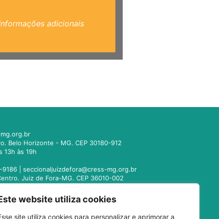
Informações adicionais
mg.org.br
tro. Belo Horizonte - MG. CEP 30180-912
s 13h às 19h
-9186 |
seccionaljuizdefora@cress-mg.org.br
1. Centro. Juiz de Fora-MG. CEP 36010-002
s 13h às 19h
Este website utiliza cookies
221-9358 |
seccionalmontesclaros@cress-
Esse site utiliza cookies para personalizar e aprimorar a