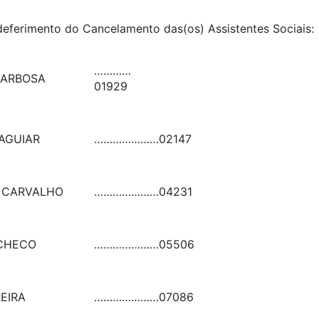
o deferimento do Cancelamento das(os) Assistentes Socia
…………
BARBOSA
01929
AGUIAR
…………………
02147
E CARVALHO
…………………
04231
ACHECO
…………………
05506
EIRA
…………………
07086