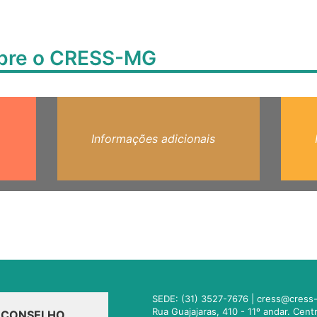
obre o CRESS-MG
Informações adicionais
SEDE: (31) 3527-7676 |
cress@cress-
Rua Guajajaras, 410 - 11º andar. Cen
O CONSELHO