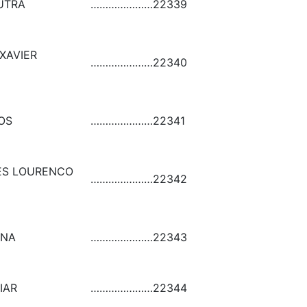
UTRA
…………………
22339
XAVIER
…………………
22340
OS
…………………
22341
ES LOURENCO
…………………
22342
ANA
…………………
22343
IAR
…………………
22344