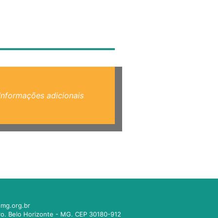
Informações adicionais
mg.org.br
tro. Belo Horizonte - MG. CEP 30180-912