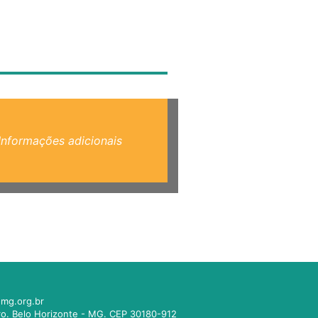
Informações adicionais
mg.org.br
tro. Belo Horizonte - MG. CEP 30180-912