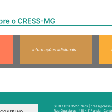
obre o CRESS-MG
Informações adicionais
SEDE: (31) 3527-7676 |
cress@cress-
Rua Guajajaras, 410 - 11º andar. Cen
O CONSELHO