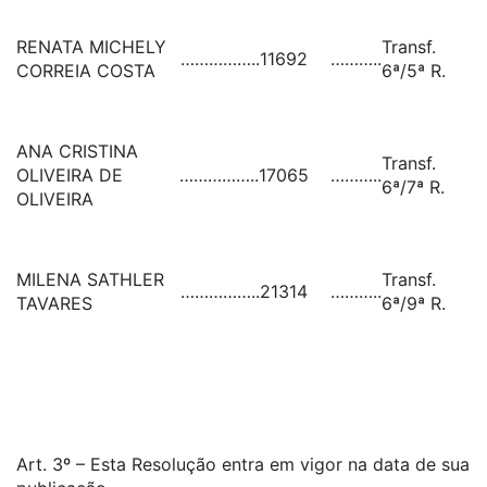
RENATA MICHELY
Transf.
……………..
11692
………..
CORREIA COSTA
6ª/5ª R.
ANA CRISTINA
Transf.
OLIVEIRA DE
……………..
17065
………..
6ª/7ª R.
OLIVEIRA
MILENA SATHLER
Transf.
……………..
21314
………..
TAVARES
6ª/9ª R.
Art. 3º – Esta Resolução entra em vigor na data de sua