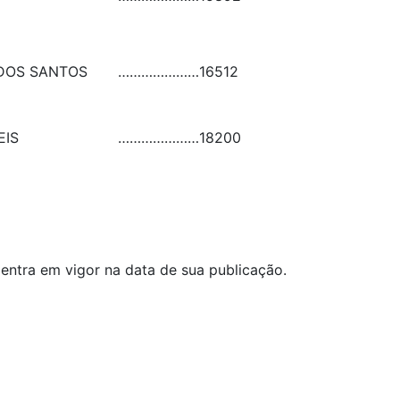
 DOS SANTOS
…………………
16512
EIS
…………………
18200
 entra em vigor na data de sua publicação.