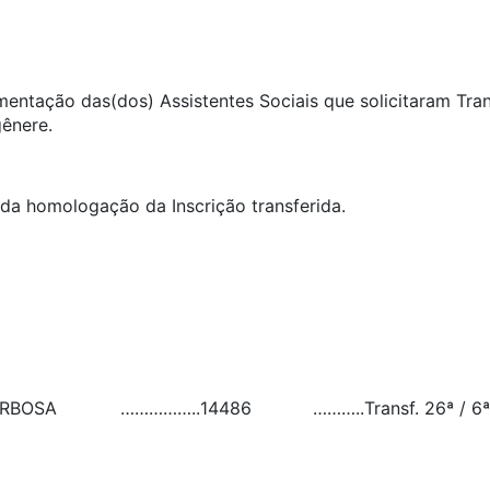
umentação das(dos) Assistentes Sociais que solicitaram Tra
gênere.
ida homologação da Inscrição transferida.
ARBOSA
……………..
14486
………..
Transf. 26ª / 6ª