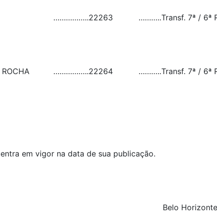
……………..
22263
………..
Transf. 7ª / 6ª 
A ROCHA
……………..
22264
………..
Transf. 7ª / 6ª 
 entra em vigor na data de sua publicação.
Belo Horizonte