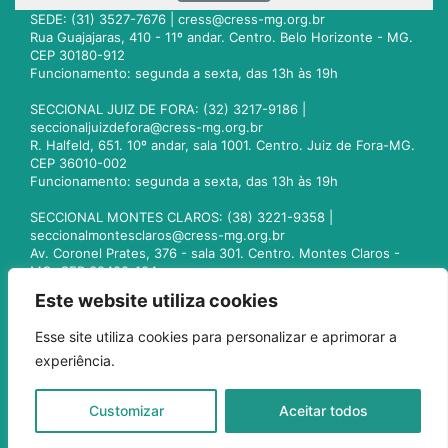
SEDE: (31) 3527-7676 |
cress@cress-mg.org.br
Rua Guajajaras, 410 - 11º andar. Centro. Belo Horizonte - MG.
CEP 30180-912
Funcionamento: segunda a sexta, das 13h às 19h
SECCIONAL JUIZ DE FORA: (32) 3217-9186 |
seccionaljuizdefora@cress-mg.org.br
R. Halfeld, 651. 10º andar, sala 1001. Centro. Juiz de Fora-MG.
CEP 36010-002
Funcionamento: segunda a sexta, das 13h às 19h
SECCIONAL MONTES CLAROS: (38) 3221-9358 |
seccionalmontesclaros@cress-mg.org.br
Av. Coronel Prates, 376 - sala 301. Centro. Montes Claros -
MG. CEP 39400-104
Funcionamento: segunda a sexta, das 13h às 19h
Este website utiliza cookies
SECCIONAL UBERLÂNDIA: (34) 3236-3024 |
Esse site utiliza cookies para personalizar e aprimorar a
seccionaluberlandia@cress-mg.org.br
experiência.
Av. Afonso Pena, 547 - sala 101. Uberlândia - MG. CEP
38400-128
Funcionamento: segunda a sexta, das 13h às 19h
Customizar
Aceitar todos