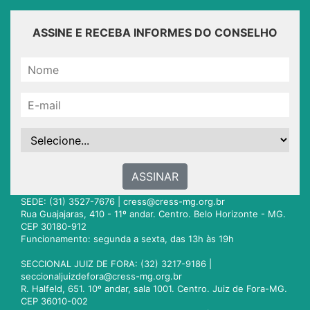
ASSINE E RECEBA INFORMES DO CONSELHO
ASSINAR
SEDE: (31) 3527-7676 |
cress@cress-mg.org.br
Rua Guajajaras, 410 - 11º andar. Centro. Belo Horizonte - MG.
CEP 30180-912
Funcionamento: segunda a sexta, das 13h às 19h
SECCIONAL JUIZ DE FORA: (32) 3217-9186 |
seccionaljuizdefora@cress-mg.org.br
R. Halfeld, 651. 10º andar, sala 1001. Centro. Juiz de Fora-MG.
CEP 36010-002