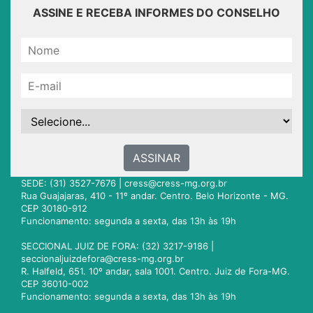
ASSINE E RECEBA INFORMES DO CONSELHO
ASSINAR
SEDE: (31) 3527-7676 |
cress@cress-mg.org.br
Rua Guajajaras, 410 - 11º andar. Centro. Belo Horizonte - MG.
CEP 30180-912
Funcionamento: segunda a sexta, das 13h às 19h
SECCIONAL JUIZ DE FORA: (32) 3217-9186 |
seccionaljuizdefora@cress-mg.org.br
R. Halfeld, 651. 10º andar, sala 1001. Centro. Juiz de Fora-MG.
CEP 36010-002
Funcionamento: segunda a sexta, das 13h às 19h